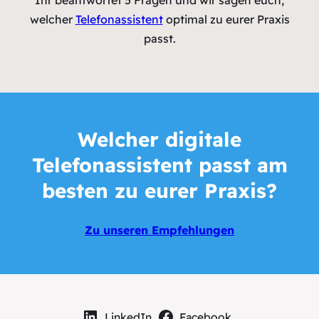
Ihr beantwortet 5 Fragen und wir sagen euch,
welcher
Telefonassistent
optimal zu eurer Praxis
passt.
Welcher
digitale
Telefonassistent
passt am
besten zu eurer Praxis?
Zu unseren Empfehlungen
LinkedIn
Facebook